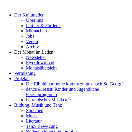
Der Kulturladen
Über uns
Partner & Förderer
Mitmachen
Jobs
Verein
Archiv
Der Monat im Laden
Newsletter
Flyerdownload
Monatsübersicht
Vermietung
Projekte
Die Elbphilharmonie kommt zu uns nach St. Georg!
dance & resist: Kinder und Jugendliche
Ferienprogramm
Ukrainisches Musikcafe
Bildung, Musik und Tanz
Sprachen
Musik
Literatur
Tanz/ Bewegung
Bildende Kunst/ Fotografie