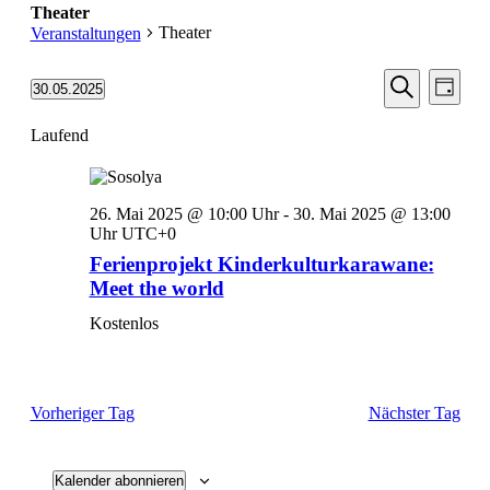
Theater
Theater
Veranstaltungen
Veransta
Vera
30.05.2025
Tag
Ansic
Suche
Datum
Suche
Navi
wählen.
Laufend
und
Ansichten
Navigati
26. Mai 2025 @ 10:00 Uhr
-
30. Mai 2025 @ 13:00
Uhr
UTC+0
Ferienprojekt Kinderkulturkarawane:
Meet the world
Kostenlos
Vorheriger Tag
Nächster Tag
Kalender abonnieren