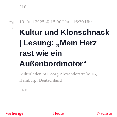
€18
10. Juni 2025 @ 15:00 Uhr
-
16:30 Uhr
Di.
10
Kultur und Klönschnack
| Lesung: „Mein Herz
rast wie ein
Außenbordmotor“
Kulturladen St.Georg
Alexanderstraße 16,
Hamburg, Deutschland
FREI
Veranstaltungen
Ve
Vorherige
Heute
Nächste