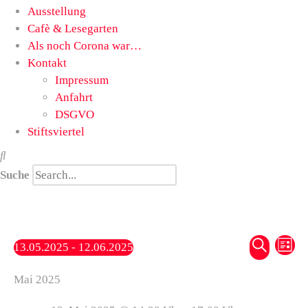
Ausstellung
Cafè & Lesegarten
Als noch Corona war…
Kontakt
Impressum
Anfahrt
DSGVO
Stiftsviertel
Suche
Vera
Ve
Suche
13.05.2025
 - 
12.06.2025
Liste
Datum
Such
An
Mai 2025
wählen.
und
Na