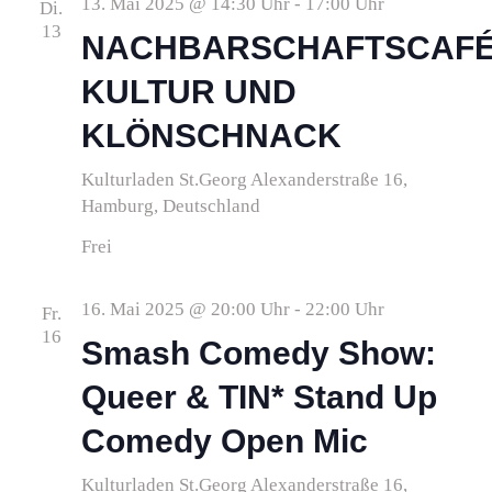
13. Mai 2025 @ 14:30 Uhr
-
17:00 Uhr
Di.
Ansi
13
NACHBARSCHAFTSCAFÉ
Navi
KULTUR UND
KLÖNSCHNACK
Kulturladen St.Georg
Alexanderstraße 16,
Hamburg, Deutschland
Frei
16. Mai 2025 @ 20:00 Uhr
-
22:00 Uhr
Fr.
16
Smash Comedy Show:
Queer & TIN* Stand Up
Comedy Open Mic
Kulturladen St.Georg
Alexanderstraße 16,