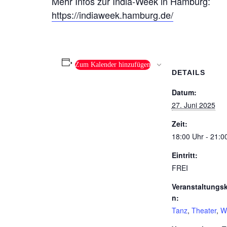
Mehr Infos zur India-Week in Hamburg:
https://indiaweek.hamburg.de/
Zum Kalender hinzufügen
DETAILS
Datum:
27. Juni 2025
Zeit:
18:00 Uhr - 21:0
Eintritt:
FREI
Veranstaltungsk
n:
Tanz
,
Theater
,
W