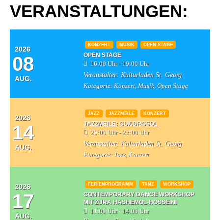
VERANSTALTUNGEN:
KONZERT
MUSIK
OPEN STAGE
2026
OPEN STAGE
08
16:00 Uhr - 19:00 Uhr
Veranstalter:
Kulturladen St. Georg
AUG.
Kategorie:
Konzert, Musik, Open Stage
JAZZ
JAZZMEILE
KONZERT
2026
JAZZMEILE: CUADROSOL
14
20:00 Uhr - 22:00 Uhr
Veranstalter:
Kulturladen St. Georg
AUG.
Kategorie:
Jazz, Konzert
FERIENPROGRAMM
TANZ
WORKSHOP
2026
17
CONTEMPORARY DANCE WORKSHOP
MIT ZURA HASHEMOL-HOSSEINI
11:00 Uhr - 14:00 Uhr
AUG.