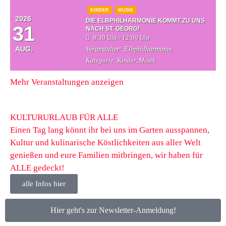
KINDER
MUSIK
2026
DIE ELBPHILHARMONIE KOMMT ZU UNS
31
NACH ST. GEORG!
9:30 Uhr - 12:00 Uhr
AUG.
Veranstalter:
Elbphilharmonie
Kategorie:
Kinder, Musik
Mehr Veranstaltungen anzeigen
KULTURURLAUB FÜR ALLE
Einen Tag lang könnt ihr bei uns im Garten ausspannen,
Kultur und kulinarische Köstlichkeiten aus aller Welt
genießen und eure Familien mitbringen, wir haben für
ALLE gedeckt!
alle Infos hier
Hier geht's zur Newsletter-Anmeldung!