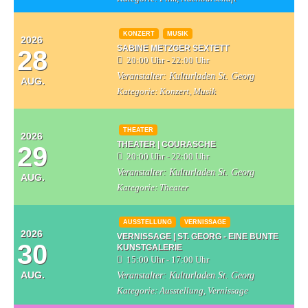
KONZERT
MUSIK
2026
SABINE METZGER SEXTETT
28
20:00 Uhr - 22:00 Uhr
Veranstalter:
Kulturladen St. Georg
AUG.
Kategorie:
Konzert, Musik
THEATER
2026
THEATER | COURASCHE
29
20:00 Uhr - 22:00 Uhr
Veranstalter:
Kulturladen St. Georg
AUG.
Kategorie:
Theater
AUSSTELLUNG
VERNISSAGE
2026
VERNISSAGE | ST. GEORG - EINE BUNTE
30
KUNSTGALERIE
15:00 Uhr - 17:00 Uhr
AUG.
Veranstalter:
Kulturladen St. Georg
Kategorie:
Ausstellung, Vernissage