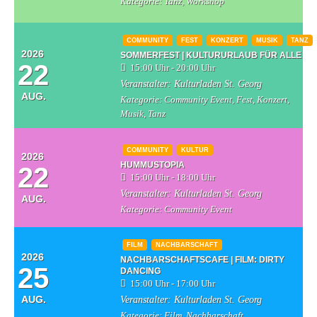
Kategorie:
Tanz, Workshop
COMMUNITY
FEST
KONZERT
MUSIK
TANZ
2026
SOMMERFEST | KULTURURLAUB FÜR ALLE
22
15:00 Uhr - 20:00 Uhr
Veranstalter:
Kulturladen St. Georg
AUG.
Kategorie:
Community Event, Fest, Konzert,
Musik, Tanz
COMMUNITY
KULTUR
2026
HUMMUSTOPIA
22
15:00 Uhr - 18:00 Uhr
Veranstalter:
Kulturladen St. Georg
AUG.
Kategorie:
Community Event
FILM
NACHBARSCHAFT
2026
NACHBARSCHAFTSCAFE | FILM: DIRTY
25
DANCING
15:00 Uhr - 17:00 Uhr
AUG.
Veranstalter:
Kulturladen St. Georg
Kategorie:
Film, Nachbarschaft