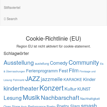
Stiftsviertel
Search
Cookie-Richtlinie (EU)
Region EU ist nicht aktiviert für cookie-statement.
Schlagwörter
Community
Ausstellung
Comedy
austellung
Eis
Film
Fest
Ferienprogramm
& Überraschungen
Finnisage und
JAZZ
jazzmeile
Kinder
KARAOKE
Lesung
Flohmarkt
Konzert
kindertheater
Kultur
KUNST
Musik
Nachbarschaft
Lesung
Nachhaltigkeit
smash
Poetry Slam
Open Stage
Performance
Poetry
Party