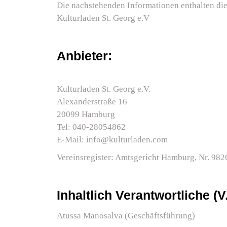
Die nachstehenden Informationen enthalten die
Kulturladen St. Georg e.V
Anbieter:
Kulturladen St. Georg e.V.
Alexanderstraße 16
20099 Hamburg
Tel: 040-28054862
E-Mail: info@kulturladen.com
Vereinsregister: Amtsgericht Hamburg, Nr. 982
Inhaltlich Verantwortliche (V.
Atussa Manosalva (Geschäftsführung)