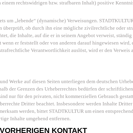
nem rechtswidrigen bzw. strafbaren Inhalt) positive Kenntnis
s stets um „lebende“ (dynamische) Verweisungen. STADTKULT
überprüft, ob durch ihn eine mögliche zivilrechtliche oder stra
htet, die Inhalte, auf die er in seinem Angebot verweist, ständi
 wenn er feststellt oder von anderen darauf hingewiesen wird, 
r strafrechtliche Verantwortlichkeit auslöst, wird er den Verwei
te und Werke auf diesen Seiten unterliegen dem deutschen Urhebe
halb der Grenzen des Urheberrechtes bedürfen der schriftliche
ind nur für den privaten, nicht kommerziellen Gebrauch gestatte
errechte Dritter beachtet. Insbesondere werden Inhalte Dritter
ufmerksam werden, bittet STADTKULTUR um einen entsprechen
ige Inhalte umgehend entfernen.
 VORHERIGEN KONTAKT