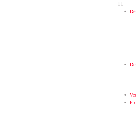
De
De
Ve
Pr