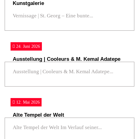
Freie
Kunstgalerie
Gruppen
Vernissage | St. Georg – Eine bunte...
Ausstellung
Cafè
24. Juni 2026
&
Lesegarten
Ausstellung | Cooleurs & M. Kemal Adatepe
Ausstellung | Cooleurs & M. Kemal Adatepe...
Als
noch
Corona
war…
12. Mai 2026
Kontakt
Alte Tempel der Welt
Alte Tempel der Welt Im Verlauf seiner...
Stiftsviertel