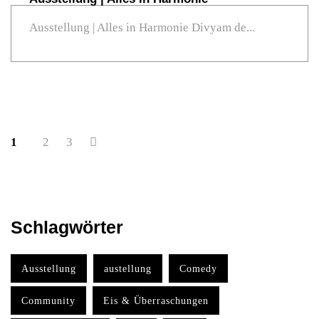
Ausstellung | Alles in Harmonie Divyam de...
1
2
3
Schlagwörter
Ausstellung
austellung
Comedy
Community
Eis & Überraschungen