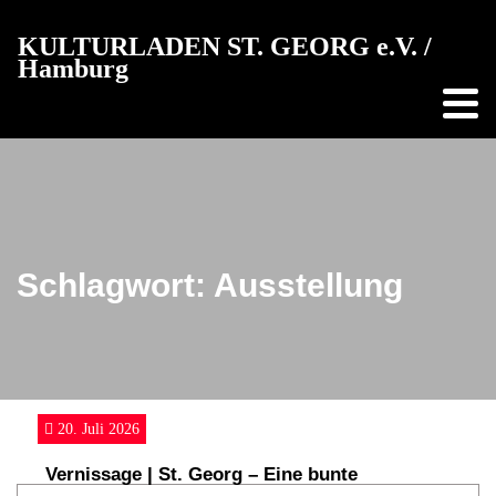
Der
KULTURLADEN ST. GEORG e.V. /
Kulturladen
Hamburg
Der
Monat
im
Laden
Vermietung
Schlagwort:
Ausstellung
Projekte
Bildung,
Musik
und
20. Juli 2026
Tanz
Vernissage | St. Georg – Eine bunte