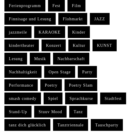
Ferienprogramm
Fest
Film
Finnisage und Lesung
Flohmarkt
JAZZ
jazzmeile
KARAOKE
Kinder
kindertheater
Konzert
Kultur
KUNST
Lesung
Musik
Nachbarschaft
Nachhaltigkeit
Open Stage
Party
Performance
Poetry
Poetry Slam
smash comedy
Spiel
Sprachkurse
Stadtfest
Stand-Up
Stuuv Mood
Tanz
tanz dich glücklich
Tanztriennale
Tauschparty