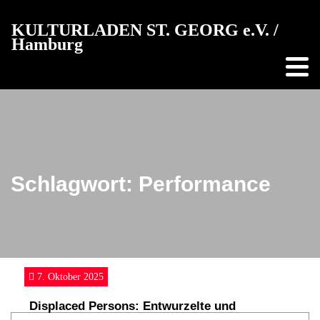
Der
KULTURLADEN ST. GEORG e.V. /
Kulturladen
Hamburg
Der
Monat
im
Laden
Vermietung
Schlagwort:
Performance
Projekte
Bildung,
Musik
und
7. Oktober 2025
Tanz
Displaced Persons: Entwurzelte und