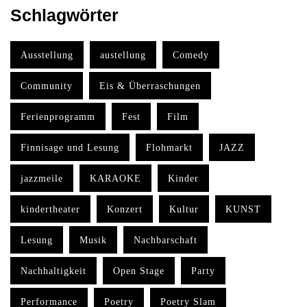
Schlagwörter
Search
Ausstellung
austellung
Comedy
Community
Eis & Überraschungen
Ferienprogramm
Fest
Film
Finnisage und Lesung
Flohmarkt
JAZZ
jazzmeile
KARAOKE
Kinder
kindertheater
Konzert
Kultur
KUNST
Lesung
Musik
Nachbarschaft
Nachhaltigkeit
Open Stage
Party
Performance
Poetry
Poetry Slam