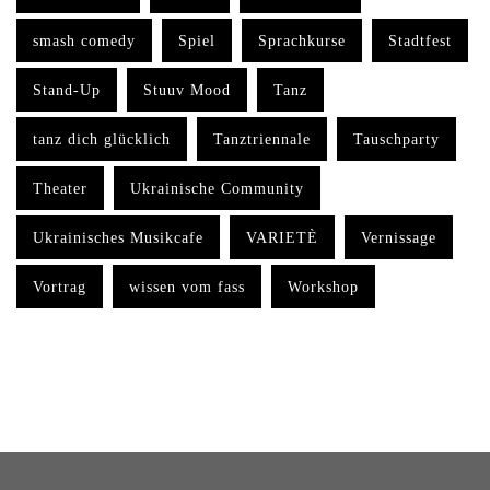
smash comedy
Spiel
Sprachkurse
Stadtfest
Stand-Up
Stuuv Mood
Tanz
tanz dich glücklich
Tanztriennale
Tauschparty
Theater
Ukrainische Community
Ukrainisches Musikcafe
VARIETÈ
Vernissage
Vortrag
wissen vom fass
Workshop