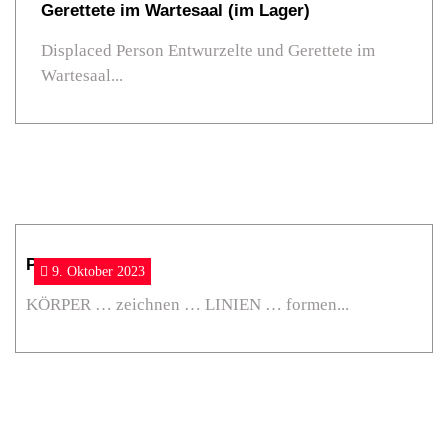
Freie
Gerettete im Wartesaal (im Lager)
Gruppen
Displaced Person Entwurzelte und Gerettete im
Wartesaal...
Ausstellung
Cafè
&
Lesegarten
Als
noch
Performance26
9. Oktober 2023
Corona
war…
KÖRPER … zeichnen … LINIEN … formen...
Kontakt
Stiftsviertel