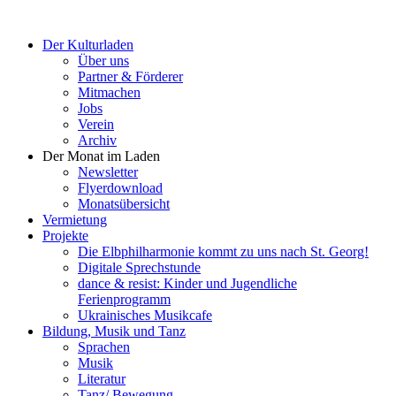
Der Kulturladen
Über uns
Partner & Förderer
Mitmachen
Jobs
Verein
Archiv
Der Monat im Laden
Newsletter
Flyerdownload
Monatsübersicht
Vermietung
Projekte
Die Elbphilharmonie kommt zu uns nach St. Georg!
Digitale Sprechstunde
dance & resist: Kinder und Jugendliche
Ferienprogramm
Ukrainisches Musikcafe
Bildung, Musik und Tanz
Sprachen
Musik
Literatur
Tanz/ Bewegung