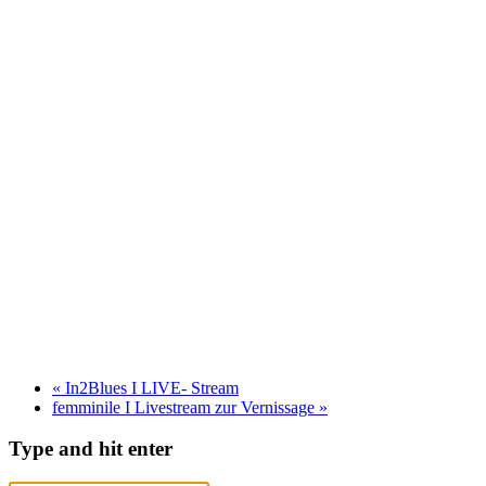
«
In2Blues I LIVE- Stream
femminile I Livestream zur Vernissage
»
Type and hit enter