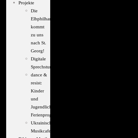
Projekte
Die
Elbphilharmonie
kommt
zu uns
nach St.
Georg!
Digitale
Sprechstunde
dance &
resist:
Kinder
und
Jugendliche
Ferienprogramm
Ukrainisches
Musikcafe