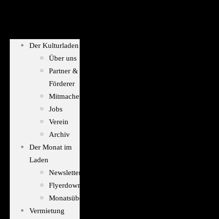
Der Kulturladen
Über uns
Partner &
Förderer
Mitmachen
Jobs
Verein
Archiv
Der Monat im
Laden
Newsletter
Flyerdownload
Monatsübersicht
Vermietung