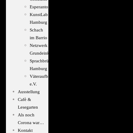
Esperanto
KunstLab
Hamburg
Schach
im Barrio
Netzwerk
Grundeinkommen
Sprachbrücke
Hamburg
Väteraufbruch
e.V.
Ausstellung
Cafè &
Lesegarten
Als noch
Corona war…
Kontakt