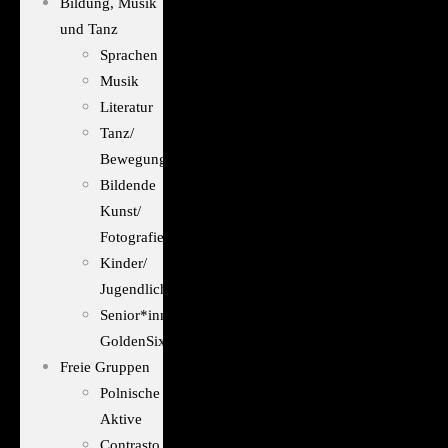
Bildung, Musik
und Tanz
Sprachen
Musik
Literatur
Tanz/
Bewegung
Bildende
Kunst/
Fotografie
Kinder/
Jugendliche
Senior*innen/
GoldenSixties
Freie Gruppen
Polnische
Aktive
Contrasto