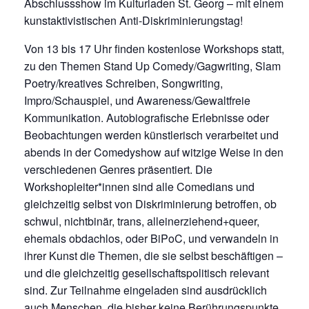
Abschlussshow im Kulturladen St. Georg – mit einem
kunstaktivistischen Anti-Diskriminierungstag!
Von 13 bis 17 Uhr finden kostenlose Workshops statt,
zu den Themen Stand Up Comedy/Gagwriting, Slam
Poetry/kreatives Schreiben, Songwriting,
Impro/Schauspiel, und Awareness/Gewaltfreie
Kommunikation. Autobiografische Erlebnisse oder
Beobachtungen werden künstlerisch verarbeitet und
abends in der Comedyshow auf witzige Weise in den
verschiedenen Genres präsentiert. Die
Workshopleiter*innen sind alle Comedians und
gleichzeitig selbst von Diskriminierung betroffen, ob
schwul, nichtbinär, trans, alleinerziehend+queer,
ehemals obdachlos, oder BiPoC, und verwandeln in
ihrer Kunst die Themen, die sie selbst beschäftigen –
und die gleichzeitig gesellschaftspolitisch relevant
sind. Zur Teilnahme eingeladen sind ausdrücklich
auch Menschen, die bisher keine Berührungspunkte