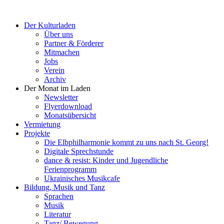
Der Kulturladen
Über uns
Partner & Förderer
Mitmachen
Jobs
Verein
Archiv
Der Monat im Laden
Newsletter
Flyerdownload
Monatsübersicht
Vermietung
Projekte
Die Elbphilharmonie kommt zu uns nach St. Georg!
Digitale Sprechstunde
dance & resist: Kinder und Jugendliche
Ferienprogramm
Ukrainisches Musikcafe
Bildung, Musik und Tanz
Sprachen
Musik
Literatur
Tanz/ Bewegung