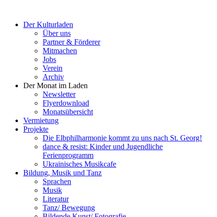
Der Kulturladen
Über uns
Partner & Förderer
Mitmachen
Jobs
Verein
Archiv
Der Monat im Laden
Newsletter
Flyerdownload
Monatsübersicht
Vermietung
Projekte
Die Elbphilharmonie kommt zu uns nach St. Georg!
dance & resist: Kinder und Jugendliche
Ferienprogramm
Ukrainisches Musikcafe
Bildung, Musik und Tanz
Sprachen
Musik
Literatur
Tanz/ Bewegung
Bildende Kunst/ Fotografie