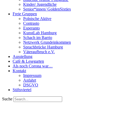
Kinder/ Jugendliche
Senior*innen/ GoldenSixties
Freie Gruppen
Polnische Aktive
Contrasto
Esperanto
KunstLab Hamburg
Schach im Barrio
Netzwerk Grundeinkommen
Sprachbrücke Hamburg
Väteraufbruch e.V.
Ausstellung
Cafè & Lesegarten
Als noch Corona war…
Kontakt
Impressum
Anfahrt
DSGVO
Stiftsviertel
Suche