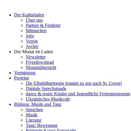
Der Kulturladen
Über uns
Partner & Förderer
Mitmachen
Jobs
Verein
Archiv
Der Monat im Laden
Newsletter
Flyerdownload
Monatsübersicht
Vermietung
Projekte
Die Elbphilharmonie kommt zu uns nach St. Georg!
Digitale Sprechstunde
dance & resist: Kinder und Jugendliche Ferienprogramm
Ukrainisches Musikcafe
Bildung, Musik und Tanz
Sprachen
Musik
Literatur
Tanz/ Bewegung
Bildende Kunst/ Fotografie