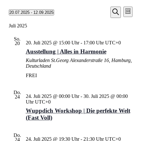
Veransta
Vera
20.07.2025
 - 
12.09.2025
Liste
Ansic
Suche
Datum
Suche
Navi
wählen.
Juli 2025
und
Ansichten
So.
20. Juli 2025 @ 15:00 Uhr
-
17:00 Uhr
UTC+0
Navigati
20
Ausstellung | Alles in Harmonie
Kulturladen St.Georg
Alexanderstraße 16, Hamburg,
Deutschland
FREI
Do.
24. Juli 2025 @ 00:00 Uhr
-
30. Juli 2025 @ 00:00
24
Uhr
UTC+0
Wuppdich Workshop | Die perfekte Welt
(Fast Voll)
Do.
24. Juli 2025 @ 19:30 Uhr
-
21:30 Uhr
UTC+0
24