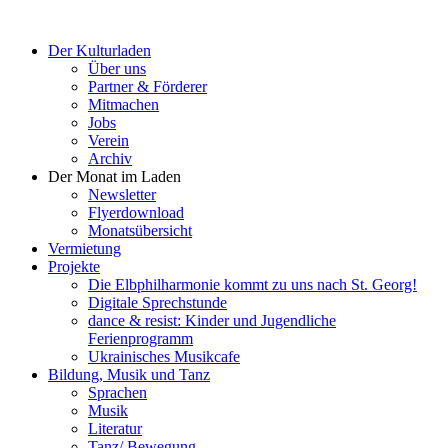
Der Kulturladen
Über uns
Partner & Förderer
Mitmachen
Jobs
Verein
Archiv
Der Monat im Laden
Newsletter
Flyerdownload
Monatsübersicht
Vermietung
Projekte
Die Elbphilharmonie kommt zu uns nach St. Georg!
Digitale Sprechstunde
dance & resist: Kinder und Jugendliche
Ferienprogramm
Ukrainisches Musikcafe
Bildung, Musik und Tanz
Sprachen
Musik
Literatur
Tanz/ Bewegung